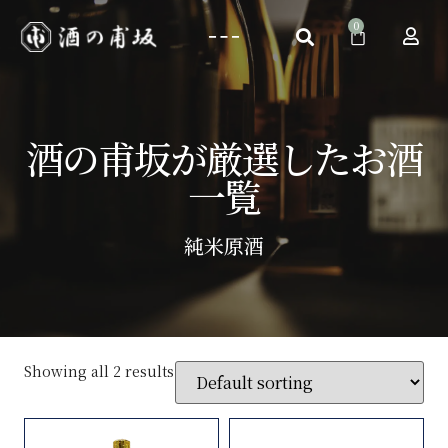
酒の甫坂が厳選したお酒
一覧
純米原酒
Showing all 2 results