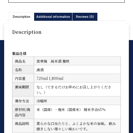
Description
Additional information
Reviews (0)
Description
製品仕様
商品名
宮寒梅 純米酒 鶯咲
名称
清酒
内容量
720ml 1,800ml
賞味期限
なし（できるだけお早めにお召し上がりくださ
い。）
保存方法
冷暗所
原材料/商
米（国産）・麹米（国産米） 精米歩合65%
品内容
商品説明
柔らかな口当たりと、ふくよかな米の旨味。 飲み
飽きしない端々しい味わいです。