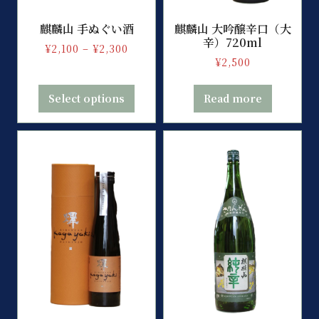
麒麟山 手ぬぐい酒
麒麟山 大吟醸辛口（大
辛）720ml
¥
2,100
–
¥
2,300
¥
2,500
Select options
Read more