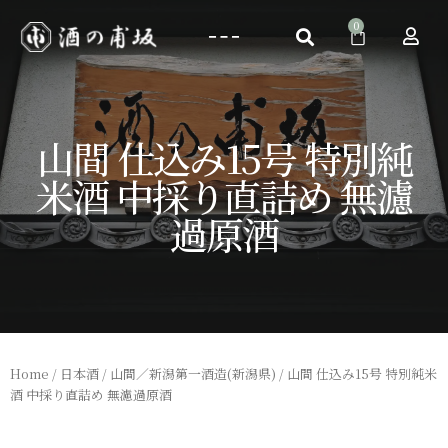
山間 仕込み15号 特別純
米酒 中採り直詰め 無濾
過原酒
Home
/
日本酒
/
山間／新潟第一酒造(新潟県)
/ 山間 仕込み15号 特別純米
酒 中採り直詰め 無濾過原酒