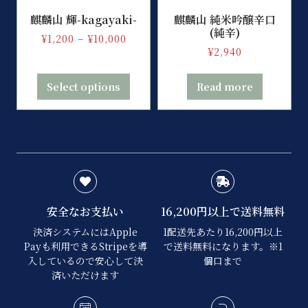
麒麟山 輝-kagayaki-
麒麟山 純米吟醸辛口
(純辛)
¥
1,200
–
¥
10,000
¥
2,940
Select options
Read more
安全なお支払い
16,200円以上で送料無料
決済システムにはApple
1配送先あたり16,200円以上
Payも利用できるStripeを導
で送料無料になります。※1
入しているので安心して決
個口まで
済いただけます