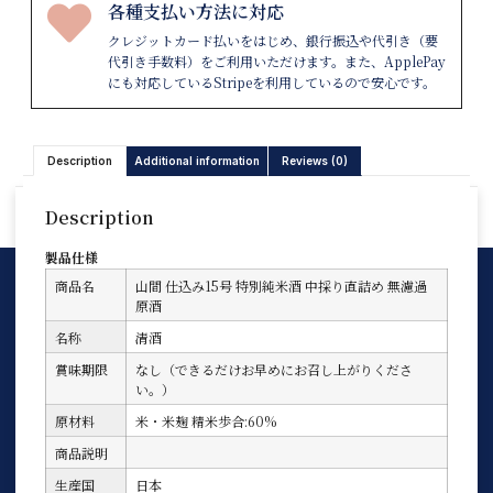
各種支払い方法に対応
クレジットカード払いをはじめ、銀行振込や代引き（要
代引き手数料）をご利用いただけます。また、ApplePay
にも対応しているStripeを利用しているので安心です。
Description
Additional information
Reviews (0)
Description
製品仕様
商品名
山間 仕込み15号 特別純米酒 中採り直詰め 無濾過
原酒
名称
清酒
賞味期限
なし（できるだけお早めにお召し上がりくださ
い。）
原材料
米・米麹 精米歩合:60%
商品説明
生産国
日本