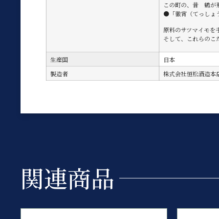
この町の、昔 鶴が
●「徹宵（てっしょ
原料のサツマイモを
そして、これらのこ
生産国
日本
製造者
株式会社恒松酒造本
関連商品