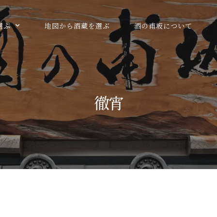
選ぶ
地図から酒蔵を選ぶ
酒の甫坂について
徹宵