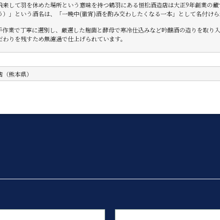
飛来して羽を休めた場所という意味を持つ鶴羽にある恒松酒造店は大正9年創業の
う）」という酒名は、「一晩中(徹宵)酒を酌み交わしたくなる一本」として名付け
手作業で丁寧に選別し、厳選した麹菌と酵母で寒冷仕込みなど吟醸酒の造りを取り
だわりを残すため無濾過で仕上げられています。
店（熊本県）