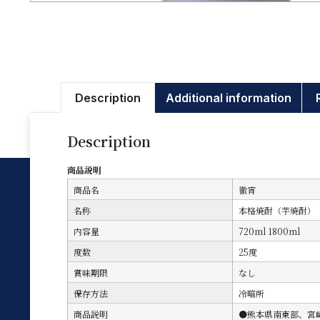
Description
Additional information
Description
商品説明
商品名
徹宵
名称
本格焼酎（芋焼酎）
内容量
720ml 1800ml
度数
25度
賞味期限
なし
保存方法
冷暗所
商品説明
●熊本県南東部、宮