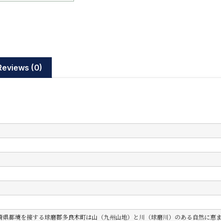
Reviews (0)
崎県都境を接する球磨郡多良木町は山（九州山地）と川（球磨川）のある自然に恵ま