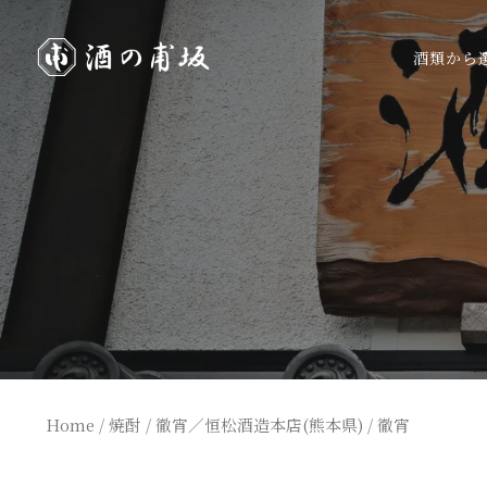
酒類から
Home
/
焼酎
/
徹宵／恒松酒造本店(熊本県)
/ 徹宵