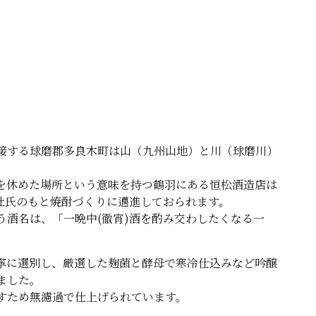
接する球磨郡多良木町は山（九州山地）と川（球磨川）
を休めた場所という意味を持つ鶴羽にある恒松酒造店は
国杜氏のもと焼酎づくりに邁進しておられます。
う酒名は、「一晩中(徹宵)酒を酌み交わしたくなる一
寧に選別し、厳選した麹菌と酵母で寒冷仕込みなど吟醸
ました。
すため無濾過で仕上げられています。