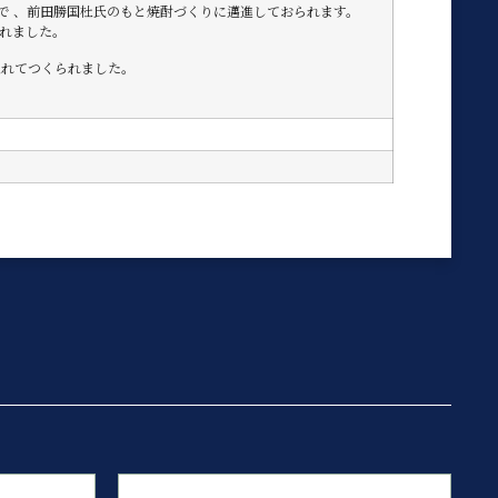
蔵で 、前田勝国杜氏のもと焼酎づくりに邁進しておられます。
られました。
入れてつくられました。