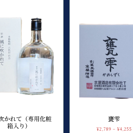
吹かれて（専用化粧
甕雫
箱入り）
¥
2,789
–
¥
4,255