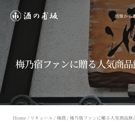
酒類から
梅乃宿ファンに贈る人気商品飲
Home
/
リキュール
/
梅酒
/ 梅乃宿ファンに贈る人気商品飲