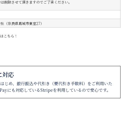
合は削除させて頂きますのでご了承ください。
社（奈良県葛城市東室27）
トはこちら！
に対応
をはじめ、銀行振込や代引き（要代引き手数料）をご利用いた
ePayにも対応しているStripeを利用しているので安心です。