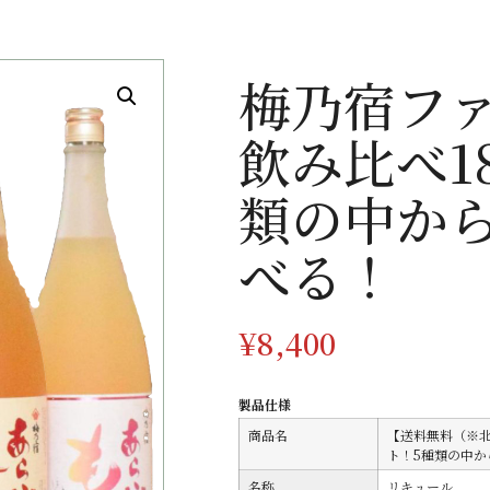
梅乃宿フ
飲み比べ1
類の中か
べる！
¥
8,400
製品仕様
商品名
【送料無料（※
ト！5種類の中か
名称
リキュール