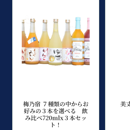
梅乃宿 ７種類の中からお
美丈
好みの３本を選べる 飲
み比べ720mlx３本セッ
ト！