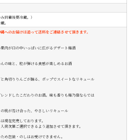
のみ到着後要冷蔵。）
冷蔵。
沖縄へのお届けは追って送料をご連絡させて頂きます。
い果肉が口の中いっぱいに広がるデザート梅酒
かんの味と、粒が弾ける食感が楽しめるお酒
ごと角切りりんごが踊る、ポップでスイートなリキュール
ブレンドしたこだわりのお酒。味も香りも梅乃宿ならでは
りの桃が溶け合った、やさしいリキュール
んは現在完売しております。
、入荷次第ご選択できるよう追加させて頂きます。
いため包装・のしはお受けできません。