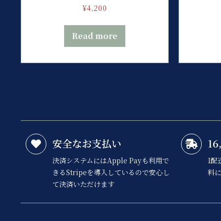
¥
4,200
Read more
安全なお支払い
1
決済システムにはApple Payも利用で
1配
きるStripeを導入しているので安心し
料に
て決済いただけます