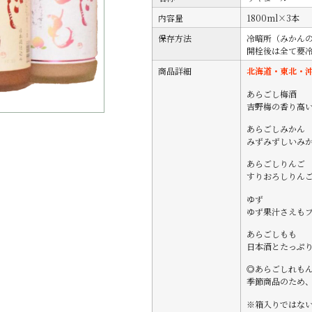
内容量
1800ml×3本
保存方法
冷暗所（みかん
開栓後は全て要
商品詳細
北海道・東北・
あらごし梅酒
吉野梅の香り高
あらごしみかん
みずみずしいみ
あらごしりんご
すりおろしりん
ゆず
ゆず果汁さえも
あらごしもも
日本酒とたっぷ
◎あらごしれも
季節商品のため
※箱入りではな