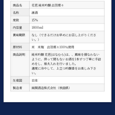
商品名
花邑 純米吟醸 出羽燦々
名称
清酒
度数
15%
内容量
1800ml
賞味期限
なし（できるだけお早めにお召し上がりくださ
い。）
原材料
米 米麹 出羽燦々100％使用
商品説明
純米吟醸 花邑(はなむら)は、、風味を損なわない
ように、搾って間もないお酒を1本ずつ丁寧に手詰
めをし、瓶火入れを行いました。
適度に冷やして、上立つ吟醸香をお楽しみ下さ
い。
生産国
日本
製造者
両関酒造株式会社（秋田県）