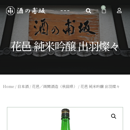
花邑 純米吟醸 出羽燦々
Home
/
日本酒
/
花邑／両関酒造（秋田県）
/ 花邑 純米吟醸 出羽燦々