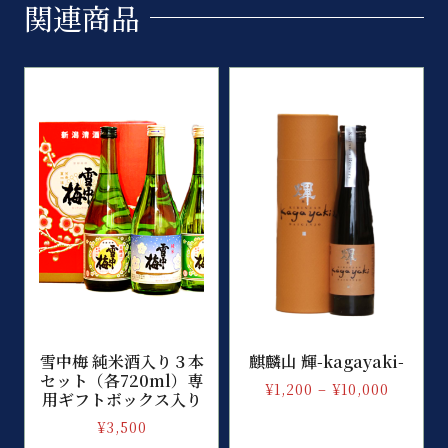
関連商品
雪中梅 純米酒入り３本
麒麟山 輝-kagayaki-
セット（各720ml）専
¥
1,200
–
¥
10,000
用ギフトボックス入り
¥
3,500