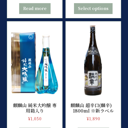
Read more
Select options
麒麟山 純米大吟醸 専
麒麟山 超辛口(麟辛)
用箱入り
1800ml ※新ラベル
¥
1,050
¥
1,890