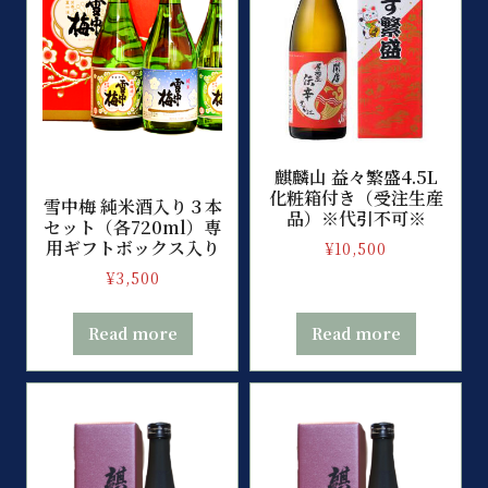
麒麟山 益々繁盛4.5L
化粧箱付き（受注生産
雪中梅 純米酒入り３本
品）※代引不可※
セット（各720ml）専
用ギフトボックス入り
¥
10,500
¥
3,500
Read more
Read more