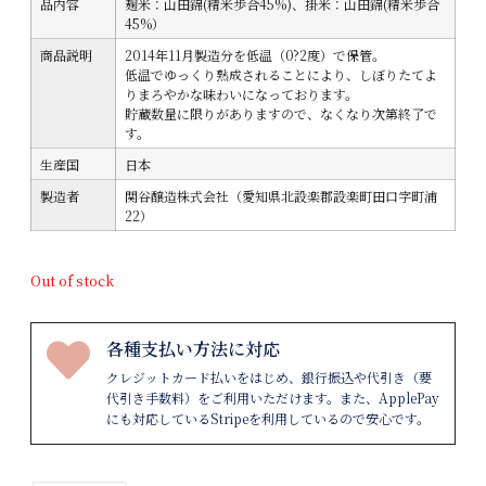
品内容
麹米：山田錦(精米歩合45%)、掛米：山田錦(精米歩合
45%）
商品説明
2014年11月製造分を低温（0?2度）で保管。
低温でゆっくり熟成されることにより、しぼりたてよ
りまろやかな味わいになっております。
貯蔵数量に限りがありますので、なくなり次第終了で
す。
生産国
日本
製造者
関谷醸造株式会社（愛知県北設楽郡設楽町田口字町浦
22）
Out of stock
各種支払い方法に対応
クレジットカード払いをはじめ、銀行振込や代引き（要
代引き手数料）をご利用いただけます。また、ApplePay
にも対応しているStripeを利用しているので安心です。