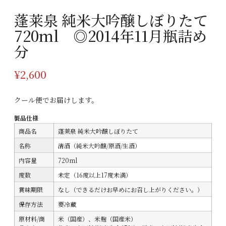
蓬莱泉 純米大吟醸しぼりたて
720ml ◎2014年11月瓶詰め
分
¥
2,600
クール便でお届けします。
製品仕様
商品名
蓬莱泉 純米大吟醸しぼりたて
名称
清酒（純米大吟醸/原酒/生酒）
内容量
720ml
度数
未定（16度以上17度未満）
賞味期限
なし（できるだけお早めにお召し上がりください。）
保存方法
要冷蔵
原材料/商
米（国産）、米麹（国産米）