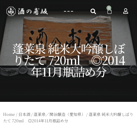
蓬莱泉 純米大吟醸しぼ
りたて 720ml ◎2014
年11月瓶詰め分
Home
/
日本酒
/
蓬莱泉／関谷醸造（愛知県）
/ 蓬莱泉 純米大吟醸しぼり
たて 720ml ◎2014年11月瓶詰め分